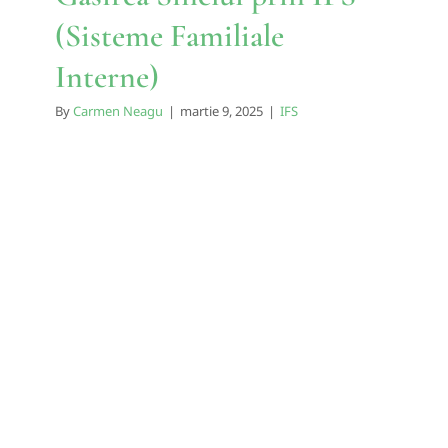
(Sisteme Familiale
Interne)
By
Carmen Neagu
|
martie 9, 2025
|
IFS
Somn mai Bun și Mai Multă
Energie: cum Lucrezi cu
Părțile tale în IFS (Sisteme
Familiale Interne)
IFS