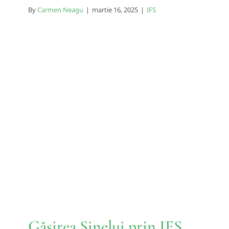
By
Carmen Neagu
|
martie 16, 2025
|
IFS
Găsirea Sinelui prin IFS
(Sisteme Familiale Interne)
IFS
Găsirea Sinelui prin IFS