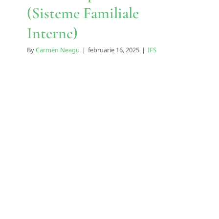
(Sisteme Familiale
Interne)
By
Carmen Neagu
|
februarie 16, 2025
|
IFS
Armonizarea Părților în IFS
(Sisteme Familiale Interne)
IFS