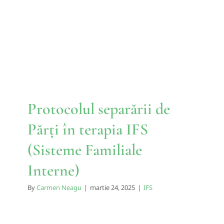
în terapia IFS (Sisteme
Familiale Interne)
IFS
Protocolul separării de
Părți în terapia IFS
(Sisteme Familiale
Interne)
By
Carmen Neagu
|
martie 24, 2025
|
IFS