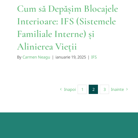
Cum să Depășim Blocajele
Interioare: IFS (Sistemele
Familiale Interne) și
Alinierea Vieții
By
Carmen Neagu
|
ianuarie 19, 2025
|
IFS
Inapoi
1
2
3
Inainte