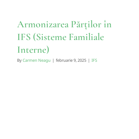
Armonizarea Părților în
IFS (Sisteme Familiale
Interne)
By
Carmen Neagu
|
februarie 9, 2025
|
IFS
Cartografierea Minții în IFS:
Explorarea Sistemelor