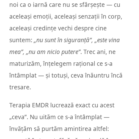
noi ca o iarnă care nu se sfârșește — cu
aceleași emoții, aceleași senzații în corp,
aceleași credințe vechi despre cine
suntem:
„nu sunt în siguranță”, „este vina
mea”, „nu am nicio putere”
. Trec ani, ne
maturizăm, înțelegem rațional ce s-a
întâmplat — și totuși, ceva înăuntru încă
tresare.
Terapia EMDR lucrează exact cu acest
„ceva”. Nu uităm ce s-a întâmplat —
învățăm să purtăm amintirea altfel: