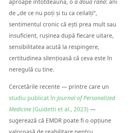
aproape întotdeauna, o
a doua rană
: ani
de „de ce nu poți și tu ca ceilalți”,
sentimentul cronic că ești prea mult sau
insuficient, rușinea după fiecare uitare,
sensibilitatea acută la respingere,
certitudinea silențioasă că ceva este în
neregulă cu tine.
Cercetările recente — printre care un
studiu publicat în
Journal of Personalized
Medicine
(Guidetti et al., 2023)
—
sugerează că EMDR poate fi o opțiune
valoroasă de reabilitare pentru