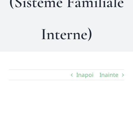
(Sisteme Familiale
Interne)
Inapoi
Inainte
View
Larger
Image