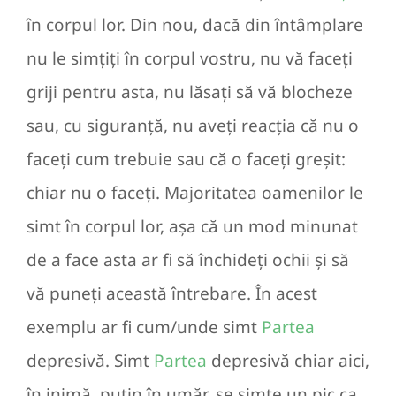
în corpul lor. Din nou, dacă din întâmplare
nu le simțiți în corpul vostru, nu vă faceți
griji pentru asta, nu lăsați să vă blocheze
sau, cu siguranță, nu aveți reacția că nu o
faceți cum trebuie sau că o faceți greșit:
chiar nu o faceți. Majoritatea oamenilor le
simt în corpul lor, așa că un mod minunat
de a face asta ar fi să închideți ochii și să
vă puneți această întrebare. În acest
exemplu ar fi cum/unde simt
Partea
depresivă. Simt
Partea
depresivă chiar aici,
în inimă, puțin în umăr, se simte un pic ca