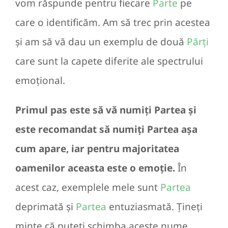
vom răspunde pentru fiecare
Parte
pe
care o identificăm. Am să trec prin acestea
și am să vă dau un exemplu de două
Părți
care sunt la capete diferite ale spectrului
emoțional.
Primul pas este să vă numiți Partea și
este recomandat să numiți Partea așa
cum apare, iar pentru majoritatea
oamenilor aceasta este o emoție.
În
acest caz, exemplele mele sunt
Partea
deprimată și
Partea
entuziasmată. Țineți
minte că puteți schimba aceste nume