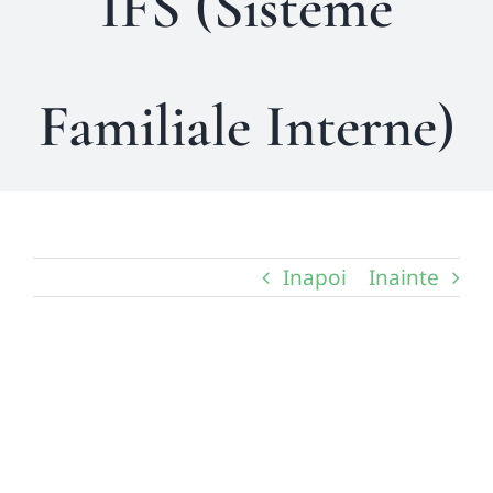
IFS (Sisteme
Familiale Interne)
Inapoi
Inainte
View
Larger
Image