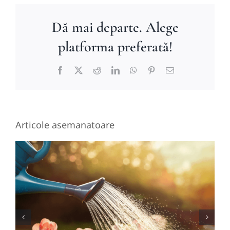
Dă mai departe. Alege
platforma preferată!
Facebook
X
Reddit
LinkedIn
WhatsApp
Pinterest
E-
mail:
Articole asemanatoare
Ce rămâne din tine după ce
ați fost împreună: despărțirea
prin lentila IFS (Sisteme