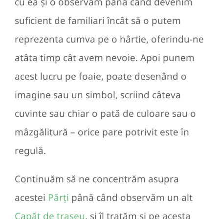
cu ea și o observăm până când devenim
suficient de familiari încât să o putem
reprezenta cumva pe o hârtie, oferindu-ne
atâta timp cât avem nevoie. Apoi punem
acest lucru pe foaie, poate desenând o
imagine sau un simbol, scriind câteva
cuvinte sau chiar o pată de culoare sau o
mâzgălitură – orice pare potrivit este în
regulă.
Continuăm să ne concentrăm asupra
acestei
Părți
până când observăm un alt
Capăt de traseu
, și îl tratăm și pe acesta