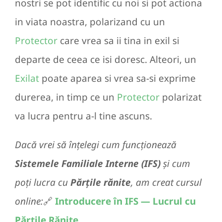
nostri se pot identific cu noi si pot actiona
in viata noastra, polarizand cu un
Protector
care vrea sa ii tina in exil si
departe de ceea ce isi doresc. Alteori, un
Exilat
poate aparea si vrea sa-si exprime
durerea, in timp ce un
Protector
polarizat
va lucra pentru a-l tine ascuns.
Dacă vrei să înțelegi cum funcționează
Sistemele Familiale Interne (IFS)
și cum
poți lucra cu
Părțile rănite
, am creat cursul
online:
🔗
Introducere în IFS — Lucrul cu
Părțile Rănite