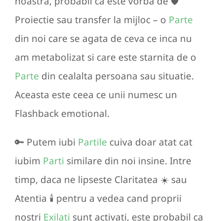
noastra, probabil ca este vorba de 🛡️
Proiectie sau transfer la mijloc – o
Parte
din noi care se agata de ceva ce inca nu
am metabolizat si care este starnita de o
Parte
din cealalta persoana sau situatie.
Aceasta este ceea ce unii numesc un
Flashback emotional.
🔑 Putem iubi
Partile
cuiva doar atat cat
iubim
Parti
similare din noi insine. Intre
timp, daca ne lipseste Claritatea ☀️ sau
Atentia 🕯️ pentru a vedea cand proprii
nostri
Exilati
sunt activati, este probabil ca