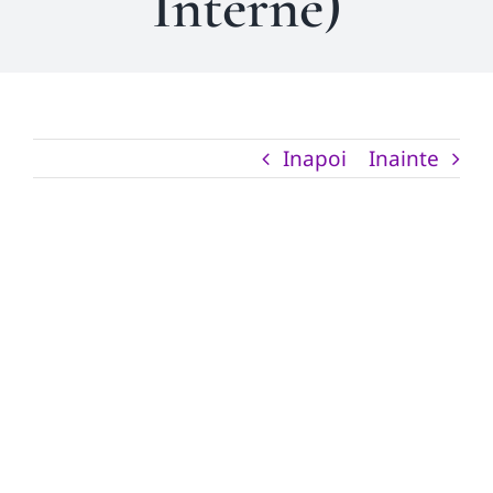
Interne)
Inapoi
Inainte
View
Larger
Image