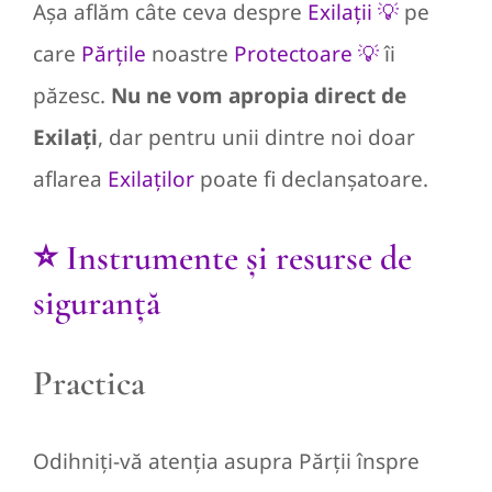
Așa aflăm câte ceva despre
Exilații 💡
pe
care
Părțile
noastre
Protectoare 💡
îi
păzesc.
Nu ne vom apropia direct de
Exilați
, dar pentru unii dintre noi doar
aflarea
Exilaților
poate fi declanșatoare.
⭐️ Instrumente și resurse de
siguranță
Practica
Odihniți-vă atenția asupra Părții înspre