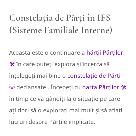
Constelația de Părți în IFS
(Sisteme Familiale Interne)
Aceasta este o continuare a
hărții Părților
🛠
în care puteți explora și încerca să
înțelegeți mai bine o
constelație de Părți
💡
declanșate . Începeți cu
harta Părților 🛠
în timp ce vă gândiți la o situație pe care
ați dori să o explorați mai mult și să aflați
lucruri despre Părțile implicate.