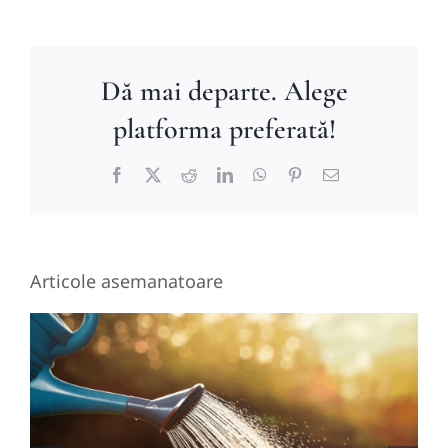
Dă mai departe. Alege
platforma preferată!
Facebook
X
Reddit
LinkedIn
WhatsApp
Pinterest
E-
mail:
Articole asemanatoare
Ce rămâne din tine după ce
ați fost împreună: despărțirea