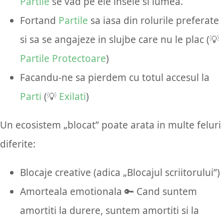
Partile
se vad pe ele insele si lumea.
Fortand
Partile
sa iasa din rolurile preferate
si sa se angajeze in slujbe care nu le plac (💡
Partile Protectoare
)
Facandu-ne sa pierdem cu totul accesul la
Parti
(💡
Exilati
)
Un ecosistem „blocat” poate arata in multe feluri
diferite:
Blocaje creative (adica „Blocajul scriitorului”)
Amorteala emotionala 🔑 Cand suntem
amortiti la durere, suntem amortiti si la