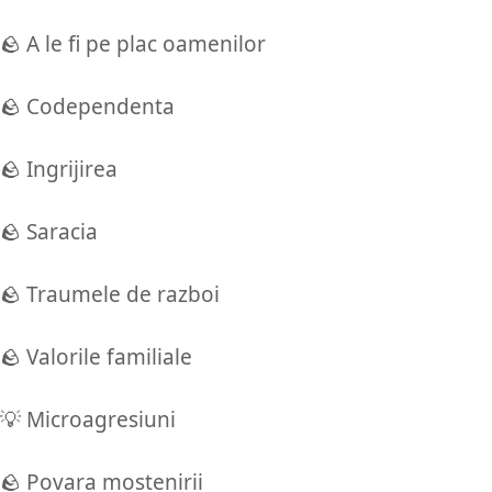
🪨 A le fi pe plac oamenilor
🪨 Codependenta
🪨 Ingrijirea
🪨 Saracia
🪨 Traumele de razboi
🪨 Valorile familiale
💡 Microagresiuni
🪨 Povara mostenirii