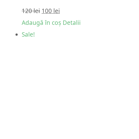
Prețul
Prețul
120
lei
100
lei
inițial
curent
Adaugă în coș
Detalii
a
este:
Sale!
fost:
100 lei.
120 lei.