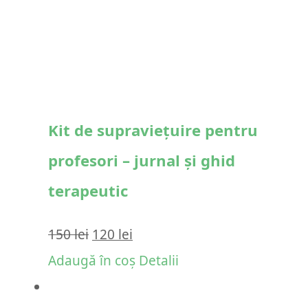
Kit de supraviețuire pentru
profesori – jurnal și ghid
terapeutic
Prețul
Prețul
150
lei
120
lei
inițial
curent
Adaugă în coș
Detalii
a
este: