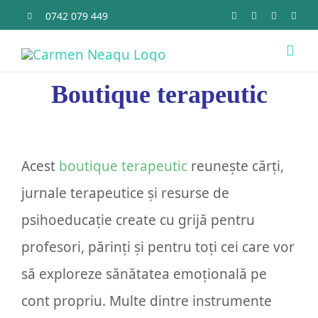
Skip
0742 079 449
to
Togg
content
Navi
Boutique terapeutic
Acas
Ce O
Acest
boutique terapeutic
reunește cărți,
jurnale terapeutice și resurse de
Cine 
psihoeducație create cu grijă pentru
Bout
profesori, părinți și pentru toți cei care vor
să exploreze sănătatea emoțională pe
Sens
cont propriu. Multe dintre instrumente