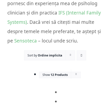
pornesc din experiența mea de psiholog
Prog
clinician și din practica
IFS (Internal Family
Systems)
. Dacă vrei să citești mai multe
despre temele mele preferate, te aștept și
pe
Sensoteca
– locul unde scriu.
Sort by
Ordine implicita
Show
12 Products