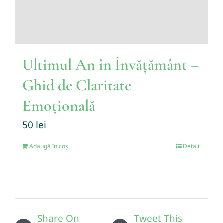
Ultimul An în Învățământ –
Ghid de Claritate
Emoțională
50
lei
Adaugă în coș
Detalii
Share On
Tweet This