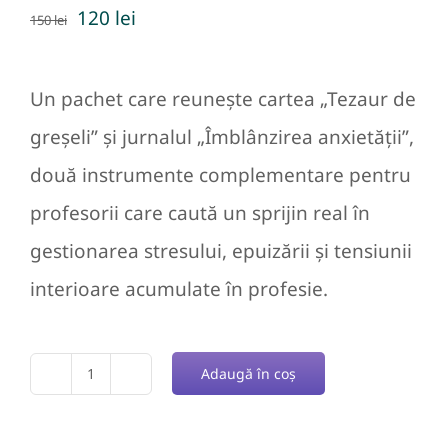
Prețul
Prețul
120
lei
150
lei
inițial
curent
a
este:
Un pachet care reunește cartea „Tezaur de
fost:
120 lei.
greșeli” și jurnalul „Îmblânzirea anxietății”,
150 lei.
două instrumente complementare pentru
profesorii care caută un sprijin real în
gestionarea stresului, epuizării și tensiunii
interioare acumulate în profesie.
Adaugă în coș
Cantitate
Kit