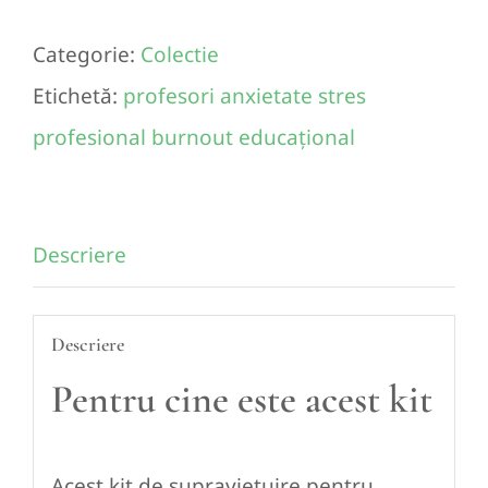
de
Categorie:
Colectie
supraviețuire
Etichetă:
profesori anxietate stres
pentru
profesional burnout educațional
profesori
–
jurnal
Descriere
și
ghid
Descriere
terapeutic
Pentru cine este acest kit
Acest kit de supraviețuire pentru