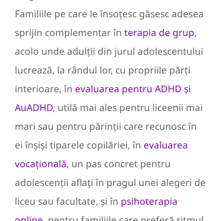
Familiile pe care le însoțesc găsesc adesea
sprijin complementar în
terapia de grup
,
acolo unde adulții din jurul adolescentului
lucrează, la rândul lor, cu propriile părți
interioare, în
evaluarea pentru ADHD și
AuADHD
, utilă mai ales pentru liceenii mai
mari sau pentru părinții care recunosc în
ei înșiși tiparele copilăriei, în
evaluarea
vocațională
, un pas concret pentru
adolescenții aflați în pragul unei alegeri de
liceu sau facultate, și în
psihoterapia
online
, pentru familiile care preferă ritmul