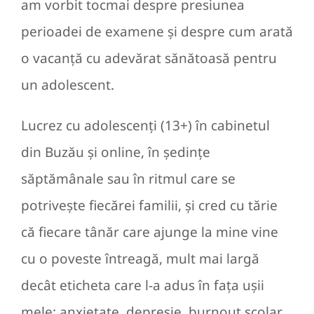
am vorbit tocmai despre presiunea
perioadei de examene și despre cum arată
o vacanță cu adevărat sănătoasă pentru
un adolescent.
Lucrez cu adolescenți (13+) în cabinetul
din Buzău și online, în ședințe
săptămânale sau în ritmul care se
potrivește fiecărei familii, și cred cu tărie
că fiecare tânăr care ajunge la mine vine
cu o poveste întreagă, mult mai largă
decât eticheta care l-a adus în fața ușii
mele: anxietate, depresie, burnout școlar,