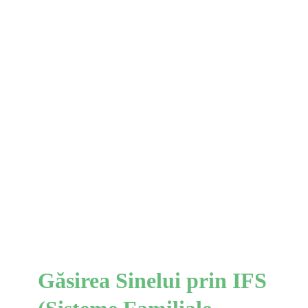
Găsirea Sinelui prin IFS
(Sisteme Familiale Interne)
IFS
Găsirea Sinelui prin IFS