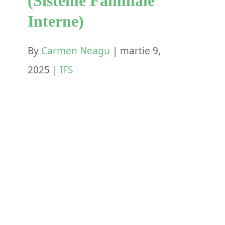
(Sisteme Familiale
Interne)
By
Carmen Neagu
|
martie 9,
2025
|
IFS
Armonizarea Părților în
IFS (Sisteme Familiale
Interne)