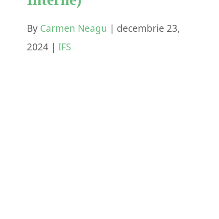
By
Carmen Neagu
|
decembrie 23,
2024
|
IFS
IFS (Sisteme Familiale
Interne): Autoreglarea și
Îngrijirea de Sine
IFS