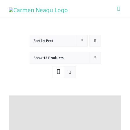
Skip
Togg
to
Navi
content
Acas
Sort by
Pret
Ce O
Show
12 Products
Cine 
Bout
Sens
Prog