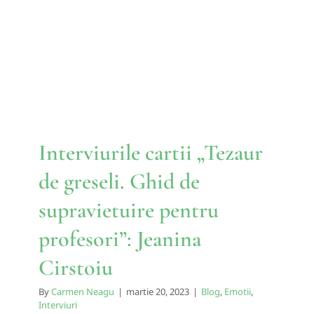
greseli. Ghid de supravietuire
pentru profesori”: Jeanina
Cirstoiu
Blog
Emotii
Interviuri
Interviurile cartii „Tezaur
de greseli. Ghid de
supravietuire pentru
profesori”: Jeanina
Cirstoiu
By
Carmen Neagu
|
martie 20, 2023
|
Blog
,
Emotii
,
Interviuri