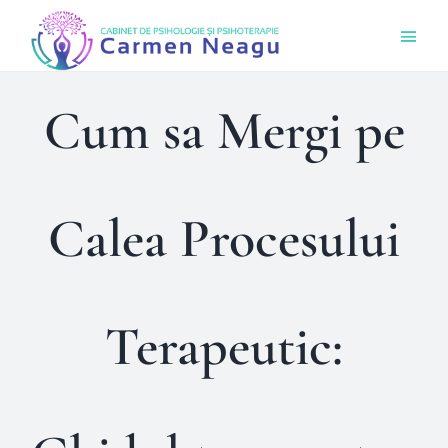
Skip
Togg
to
Navi
content
Acas
Cum sa Mergi pe
Ce O
Calea Procesului
Cine 
Bout
Terapeutic:
Sens
Prog