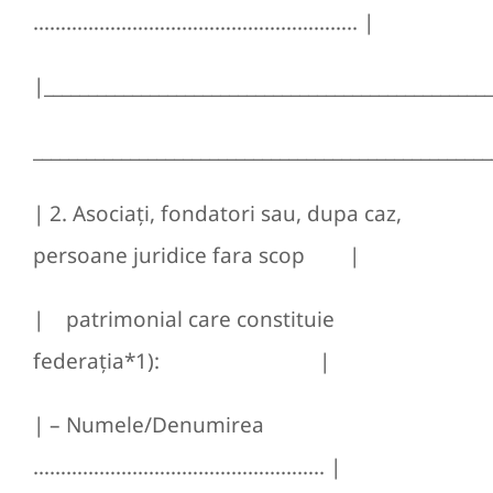
………………………………………………….. |
|__________________________________________________
____________________________________________________
| 2. Asociaţi, fondatori sau, dupa caz,
persoane juridice fara scop |
| patrimonial care constituie
federaţia*1): |
| – Numele/Denumirea
…………………………………………….. |