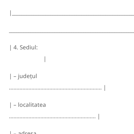
|__________________________________________________
____________________________________________________
| 4. Sediul:
|
| – judeţul
…………………………………………………….. |
| – localitatea
…………………………………………………. |
| – adresa