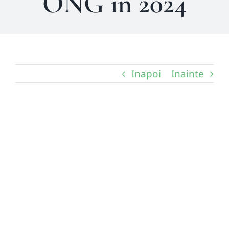
ONG in 2024
Inapoi
Inainte
View
Larger
Image