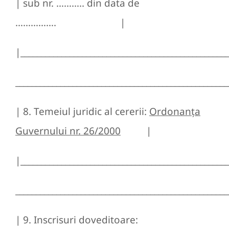
| sub nr. ……….. din data de
……………. |
|__________________________________________________
____________________________________________________
| 8. Temeiul juridic al cererii:
Ordonanţa
Guvernului nr. 26/2000
|
|__________________________________________________
____________________________________________________
| 9. Inscrisuri doveditoare: