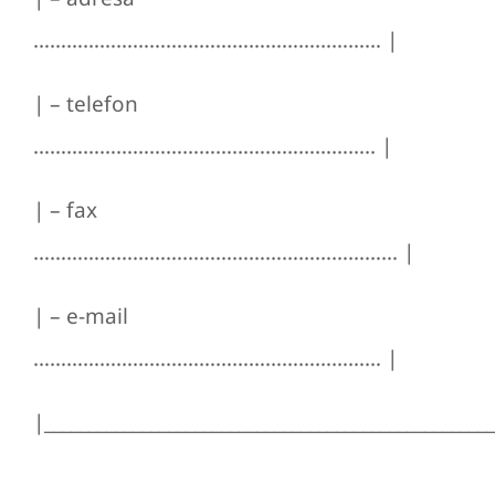
……………………………………………………… |
| – telefon
…………………………………………………….. |
| – fax
………………………………………………………… |
| – e-mail
……………………………………………………… |
|__________________________________________________
____________________________________________________