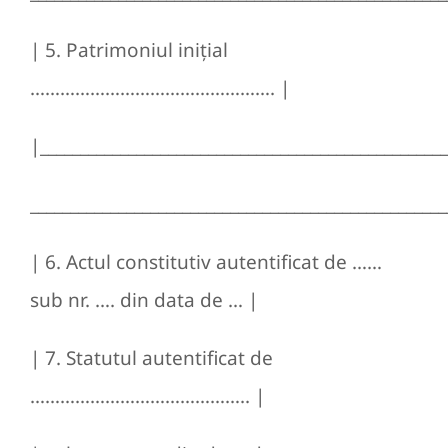
| 5. Patrimoniul iniţial
…………………………………………. |
|__________________________________________________
____________________________________________________
| 6. Actul constitutiv autentificat de ……
sub nr. …. din data de … |
| 7. Statutul autentificat de
…………………………………….. |