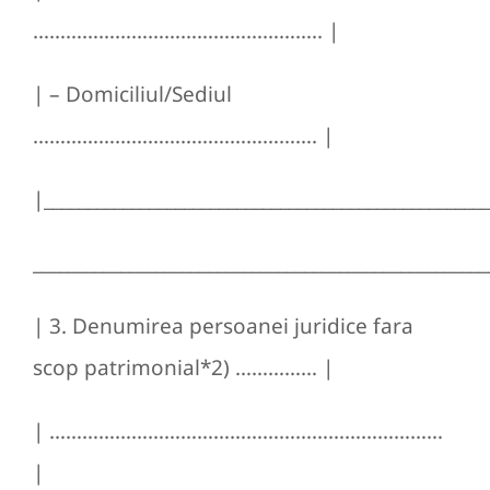
…………………………………………….. |
| – Domiciliul/Sediul
……………………………………………. |
|__________________________________________________
____________________________________________________
| 3. Denumirea persoanei juridice fara
scop patrimonial*2) …………… |
| ………………………………………………………………
|