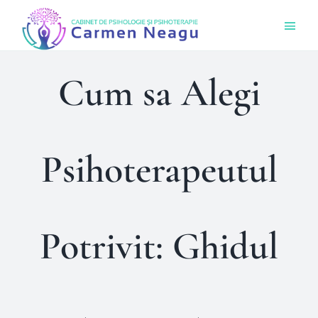
Skip
Togg
to
Navi
content
Acas
Cum sa Alegi
Ce O
Psihoterapeutul
Cine 
Bout
Potrivit: Ghidul
Sens
Prog