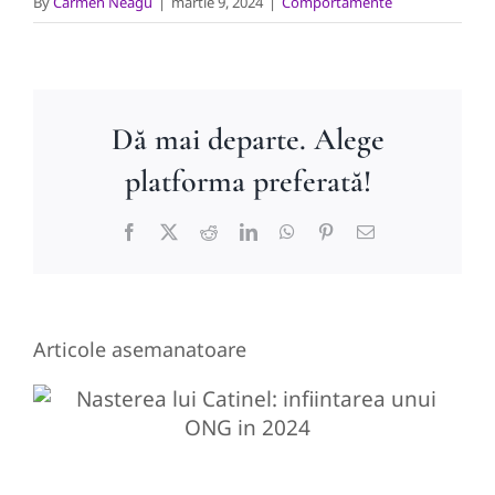
By
Carmen Neagu
|
martie 9, 2024
|
Comportamente
Dă mai departe. Alege
platforma preferată!
Facebook
X
Reddit
LinkedIn
WhatsApp
Pinterest
E-
mail:
Articole asemanatoare
Nasterea lui Catinel:
infiintarea unui ONG in 2024