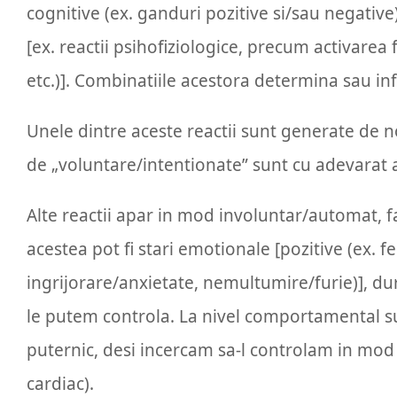
cognitive (ex. ganduri pozitive si/sau negativ
[ex. reactii psihofiziologice, precum activarea fi
etc.)]. Combinatiile acestora determina sau infl
Unele dintre aceste reactii sunt generate de n
de „voluntare/intentionate” sunt cu adevarat ace
Alte reactii apar in mod involuntar/automat, fa
acestea pot fi stari emotionale [pozitive (ex. f
ingrijorare/anxietate, nemultumire/furie)], du
le putem controla. La nivel comportamental 
puternic, desi incercam sa-l controlam in mod vo
cardiac).