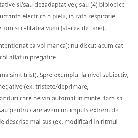
tive si/sau dezadaptative); sau (4) biologice
ctanta electrica a pielii, in rata respiratiei
um si calitatea vietii (starea de bine).
intentionat ca voi manca); nu discut acum cat
ol aflat in pregatire.
a simt trist). Spre exemplu, la nivel subiectiv,
 negative (ex. tristete/deprimare,
ganduri care ne vin automat in minte, fara sa
/sau pentru care avem un impuls extrem de
le descrise mai sus (ex. modificari in ritmul