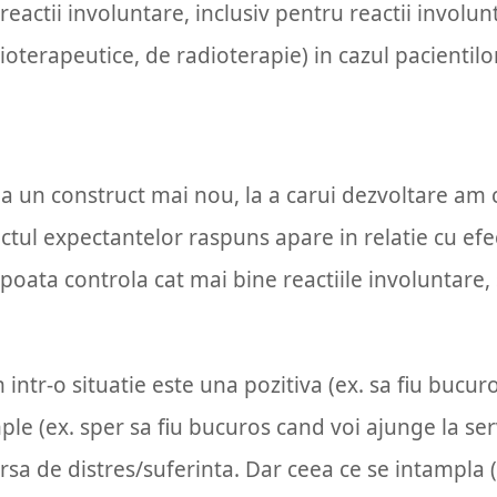
 reactii involuntare, inclusiv pentru reactii involu
ioterapeutice, de radioterapie) in cazul pacientilo
 la un construct mai nou, la a carui dezvoltare am 
ectul expectantelor raspuns apare in relatie cu efe
poata controla cat mai bine reactiile involuntare, 
ntr-o situatie este una pozitiva (ex. sa fiu bucuro
le (ex. sper sa fiu bucuros cand voi ajunge la serv
ursa de distres/suferinta. Dar ceea ce se intampla