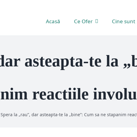
Acasă
Ce Ofer
Cine sunt
dar asteapta-te la 
nim reactiile invol
»
Spera la „rau”, dar asteapta-te la „bine”: Cum sa ne stapanim react