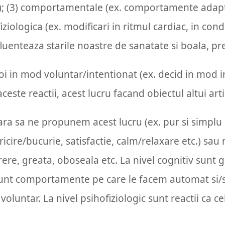
e); (3) comportamentale (ex. comportamente adapta
ziologica (ex. modificari in ritmul cardiac, in condu
uenteaza starile noastre de sanatate si boala, prec
oi in mod voluntar/intentionat (ex. decid in mod 
ste reactii, acest lucru facand obiectul altui artic
ra sa ne propunem acest lucru (ex. pur si simplu m
ericire/bucurie, satisfactie, calm/relaxare etc.) sau
rere, greata, oboseala etc. La nivel cognitiv sunt 
sunt comportamente pe care le facem automat si
luntar. La nivel psihofiziologic sunt reactii ca ce