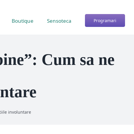
Boutique
Sensoteca
Programari
„bine”: Cum sa ne
untare
iile involuntare