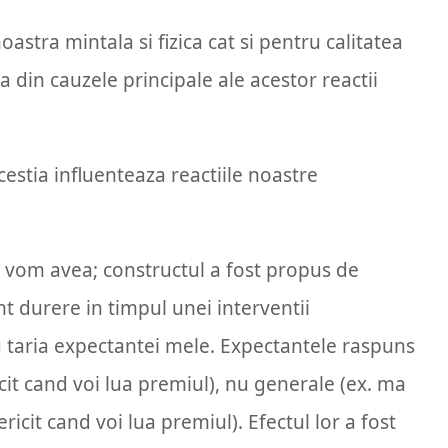
stra mintala si fizica cat si pentru calitatea
na din cauzele principale ale acestor reactii
estia influenteaza reactiile noastre
le vom avea; constructul a fost propus de
t durere in timpul unei interventii
cu taria expectantei mele. Expectantele raspuns
ricit cand voi lua premiul), nu generale (ex. ma
ericit cand voi lua premiul). Efectul lor a fost