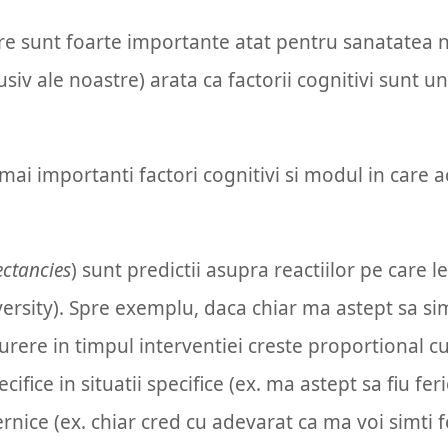
e sunt foarte importante atat pentru sanatatea noa
lusiv ale noastre) arata ca factorii cognitivi sunt u
ai importanti factori cognitivi si modul in care ac
ectancies
) sunt predictii asupra reactiilor pe care 
ersity). Spre exemplu, daca chiar ma astept sa sim
urere in timpul interventiei creste proportional 
cifice in situatii specifice (ex. ma astept sa fiu fe
ternice (ex. chiar cred cu adevarat ca ma voi simti f