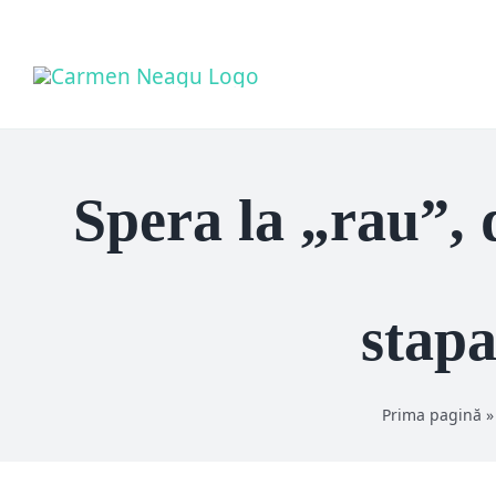
Skip
to
content
Spera la „rau”, 
stapa
Prima pagină