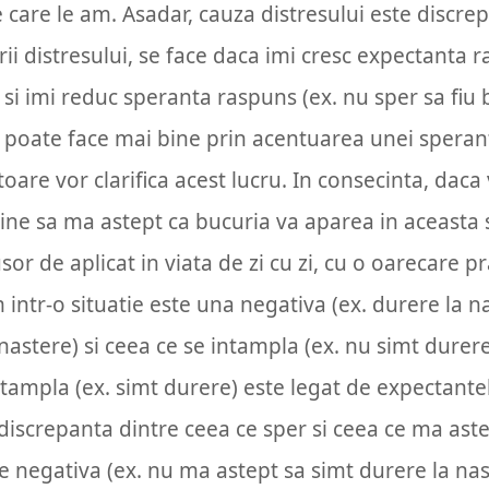
care le am. Asadar, cauza distresului este discrep
i distresului, se face daca imi cresc expectanta r
) si imi reduc speranta raspuns (ex. nu sper sa fiu
 poate face mai bine prin acentuarea unei speran
itoare vor clarifica acest lucru. In consecinta, dac
bine sa ma astept ca bucuria va aparea in aceasta s
sor de aplicat in viata de zi cu zi, cu o oarecare pr
intr-o situatie este una negativa (ex. durere la na
nastere) si ceea ce se intampla (ex. nu simt durere
ampla (ex. simt durere) este legat de expectante
e discrepanta dintre ceea ce sper si ceea ce ma as
 negativa (ex. nu ma astept sa simt durere la nast