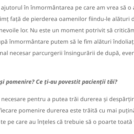
m ajutorul în înmormântarea pe care am vrea să 
simț față de pierderea oamenilor fiindu-le alături 
nevoile lor. Nu este un moment potrivit să criticăm
ă înmormântare putem să le fim alături îndoliațilo
al necesar parcurgerii însingurării de după, eventu
și pomenire? Ce ți-au povestit pacienții tăi?
necesare pentru a putea trăi durerea și despărțir
 fiecare pomenire durerea este trăită cu mai puțină
te pe care au înțeles că trebuie să o poarte toată 