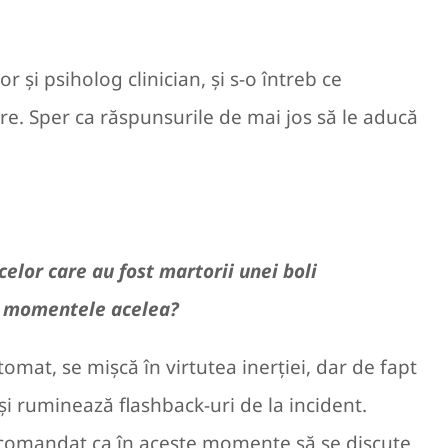
i psiholog clinician, și s-o întreb ce
ire
. Sper ca răspunsurile de mai jos să le aducă
elor care au fost martorii unei boli
 în momentele acelea?
mat, se mișcă în virtutea inerției, dar de fapt
 și ruminează flashback-uri de la incident.
ecomandat ca în aceste momente să se discute