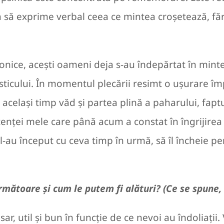
ea să exprime verbal ceea ce mintea croșetează, fă
cronice, acești oameni deja s-au îndepărtat în min
ticului. În momentul plecării resimt o ușurare îm
n același timp văd și partea plină a paharului, fap
stenței mele care până acum a constat în îngrijir
-au început cu ceva timp în urmă, să îl încheie pe
următoare și cum le putem fi alături? (Ce se spune
 util și bun în funcție de ce nevoi au îndoliații. 