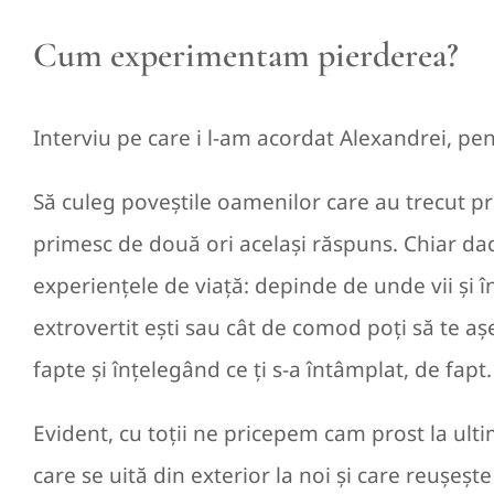
Cum experimentam pierderea?
Interviu pe care i l-am acordat Alexandrei, pent
Să culeg poveștile oamenilor care au trecut pr
primesc de două ori același răspuns. Chiar dacă
experiențele de viață: depinde de unde vii și î
extrovertit ești sau cât de comod poți să te așe
fapte și înțelegând ce ți s-a întâmplat, de fapt.
Evident, cu toții ne pricepem cam prost la u
care se uită din exterior la noi și care reușeșt