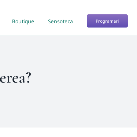
Boutique
Sensoteca
Programari
erea?