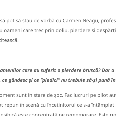
ă pot să stau de vorbă cu Carmen Neagu, profesor ș
u oameni care trec prin doliu, pierdere și despărț
citească.
amenilor care au suferit o pierdere bruscă? Dar a c
, ce gândesc și ce “piedici” nu trebuie să-și pună
ent sunt în stare de șoc. Fac lucruri pe pilot auto
tot repun în scenă cu încetinitorul ce s-a întâmplat
a psihică este concentrată pe rememorare. Este r