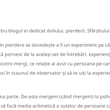
ru blogul ei dedicat doliului, pierderii, Sfârșitulu
in pierdere se dovedește a fi un experiment pe cât
 pornesc de la același set de întrebări, experiențe
ncotro mergi, ce relație ai avut cu persoana pe care
zi în scaunul de observator și să te uiți la experi
ltima parte. De-asta mergem (când mergem) la psi
e să facă media aritmetică a sutelor de persoane ca