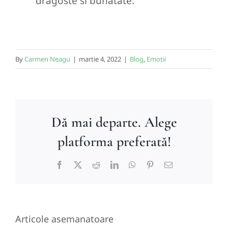
dragoste si bunatate.
By
Carmen Neagu
|
martie 4, 2022
|
Blog
,
Emotii
Dă mai departe. Alege
platforma preferată!
Facebook
X
Reddit
LinkedIn
WhatsApp
Pinterest
E-
mail:
Articole asemanatoare