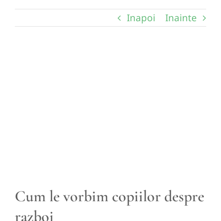
Inapoi
Inainte
View
Larger
Image
Cum le vorbim copiilor despre
razboi