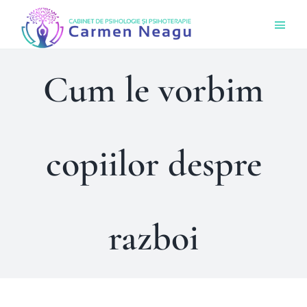
Skip
Togg
to
Navi
content
Acas
Cum le vorbim
Ce O
copiilor despre
Cine 
Bout
razboi
Sens
Prog