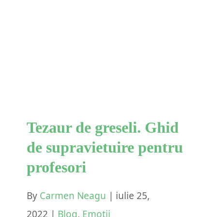
Tezaur de greseli. Ghid de
supravietuire pentru
profesori
Blog
Emotii
Tezaur de greseli. Ghid
de supravietuire pentru
profesori
By
Carmen Neagu
|
iulie 25,
2022
|
Blog
,
Emotii