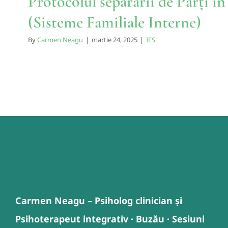
Protocolul separării de Părți în
(Sisteme Familiale Interne)
By
Carmen Neagu
|
martie 24, 2025
|
IFS
Carmen Neagu – Psiholog clinician și
Psihoterapeut integrativ · Buzău · Sesiuni