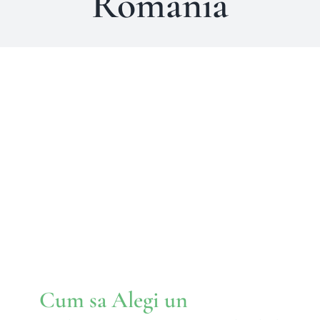
România
Cum sa Alegi un
Psihoterapeut Bun: Ghidul
Tau pentru Ingrijirea
Emotionala
Comportamente
Cum sa Alegi un