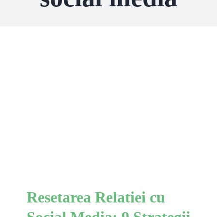
Resetarea Relatiei cu Social
Media: 9 Strategii pentru
Utilizare Intentionată si
Moderata
Comportamente
Resetarea Relatiei cu
Social Media: 9 Strategii