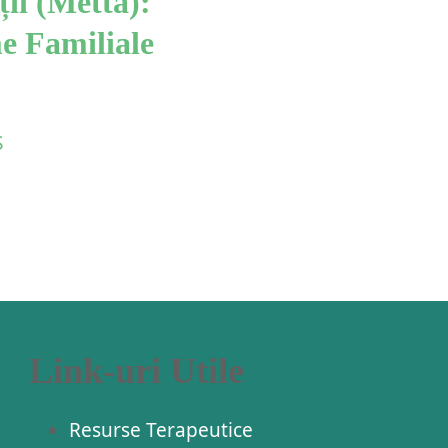
ții (Metta):
e Familiale
S
Link-uri Utile
Resurse Terapeutice