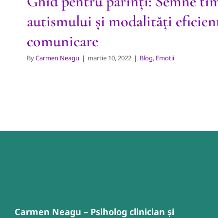
Ghid pentru părinți: Semne tim
autismului și modalități eficien
comunicare
By
Carmen Neagu
|
martie 10, 2022
|
Blog
,
Emotii
Carmen Neagu – Psiholog clinician și