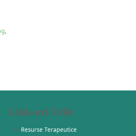
og
,
Link-uri Utile
Resurse Terapeutice