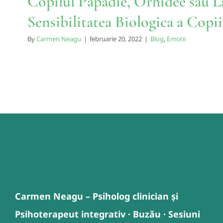
Copilul Păpădie, Orhidee sau La
Sensibilitatea Biologica a Copii
By
Carmen Neagu
|
februarie 20, 2022
|
Blog
,
Emotii
Carmen Neagu – Psiholog clinician și
Psihoterapeut integrativ · Buzău · Sesiuni