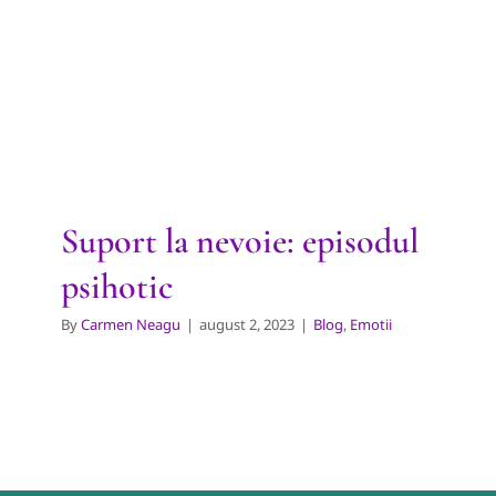
Suport la nevoie: episodul
psihotic
Blog
Emotii
Suport la nevoie: episodul
psihotic
By
Carmen Neagu
|
august 2, 2023
|
Blog
,
Emotii