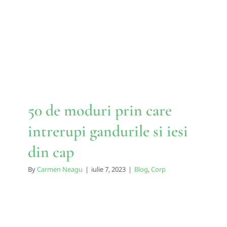
intrerupi gandurile si iesi din
cap
Blog
Corp
50 de moduri prin care
intrerupi gandurile si iesi
din cap
By
Carmen Neagu
|
iulie 7, 2023
|
Blog
,
Corp