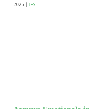
2025
|
IFS
Armura Emotionala in IFS
(Sisteme Familiale
Interne): Conectarea cu
Sinele si Eliberarea
Tensiunilor Somatice
IFS