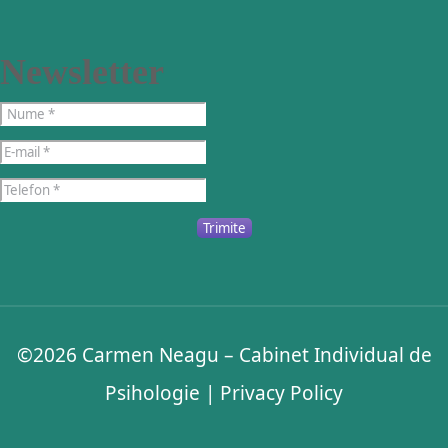
Newsletter
Trimite
©2026
Carmen Neagu – Cabinet Individual de
Psihologie
|
Privacy Policy