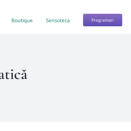
Boutique
Sensoteca
Programari
tică