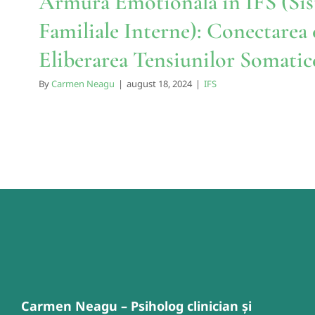
Armura Emotionala in IFS (Si
Familiale Interne): Conectarea c
Eliberarea Tensiunilor Somatic
By
Carmen Neagu
|
august 18, 2024
|
IFS
Carmen Neagu – Psiholog clinician și