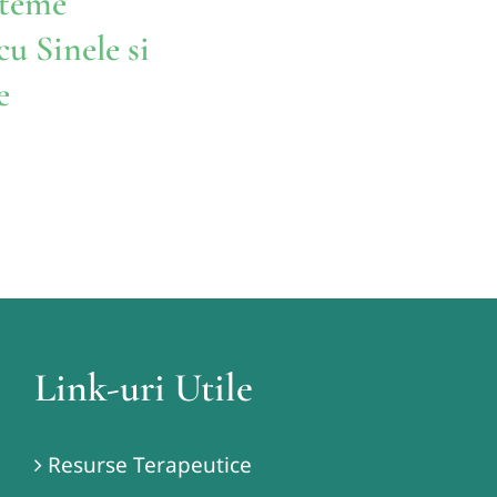
steme
u Sinele si
e
Link-uri Utile
Resurse Terapeutice