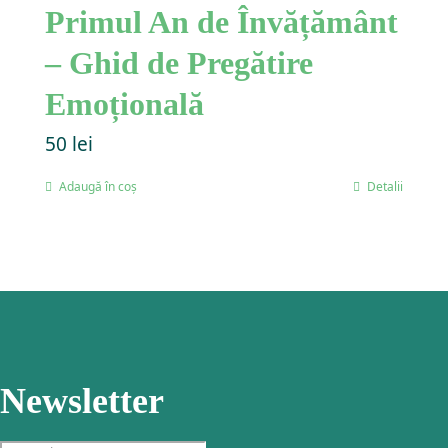
Primul An de Învățământ
– Ghid de Pregătire
Emoțională
50
lei
Adaugă în coș
Detalii
Newsletter