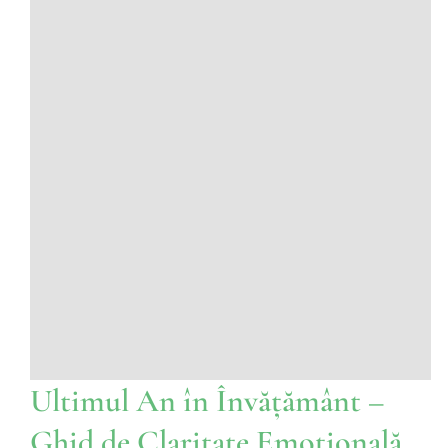
Ultimul An în Învățământ –
Ghid de Claritate Emoțională