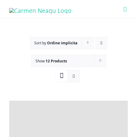
Skip
Togg
to
Navi
content
Acas
Sort by
Ordine implicita
Ce O
Show
12 Products
Cine 
Bout
Sens
Prog