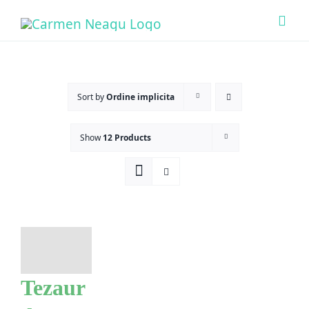
Skip
Togg
to
Navi
content
Acas
Sort by
Ordine implicita
Ce O
Show
12 Products
Cine 
Bout
Sens
Tezaur
Prog