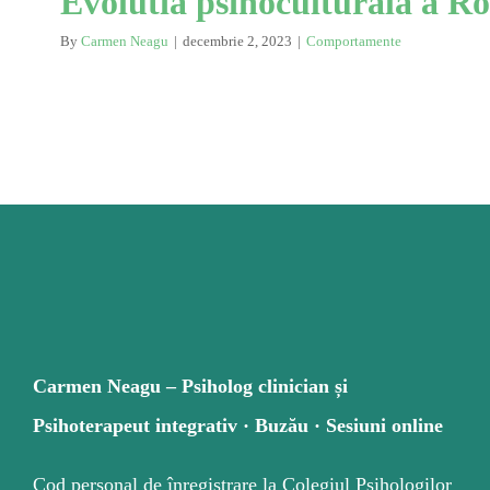
Evolutia psihoculturala a R
By
Carmen Neagu
|
decembrie 2, 2023
|
Comportamente
Carmen Neagu – Psiholog clinician și
Psihoterapeut integrativ · Buzău · Sesiuni online
Cod personal de înregistrare la Colegiul Psihologilor