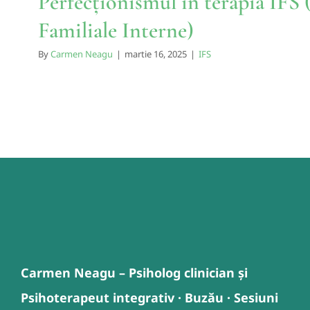
Perfecționismul în terapia IFS 
Familiale Interne)
By
Carmen Neagu
|
martie 16, 2025
|
IFS
Carmen Neagu – Psiholog clinician și
Psihoterapeut integrativ · Buzău · Sesiuni