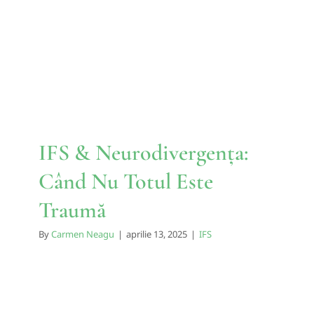
IFS & Neurodivergența:
Când Nu Totul Este Traumă
IFS
IFS & Neurodivergența:
Când Nu Totul Este
Traumă
By
Carmen Neagu
|
aprilie 13, 2025
|
IFS