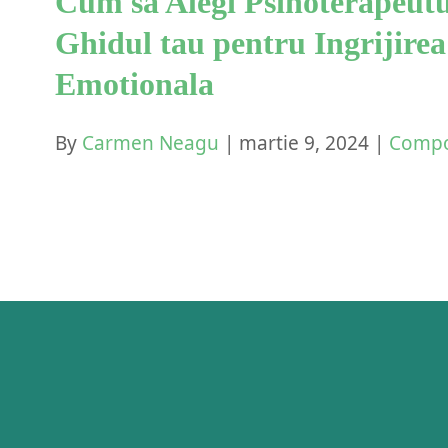
Cum sa Alegi Psihoterapeutul
Ghidul tau pentru Ingrijirea
Emotionala
By
Carmen Neagu
|
martie 9, 2024
|
Compo