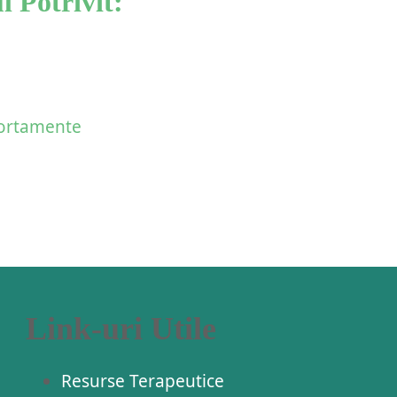
 Potrivit:
rtamente
Link-uri Utile
Resurse Terapeutice