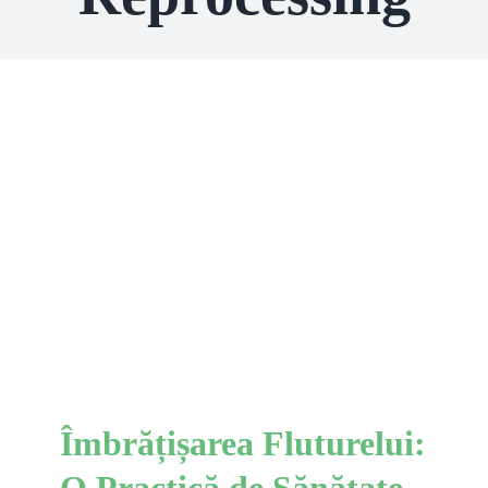
Îmbrățișarea Fluturelui: O
Practică de Sănătate
Emoțională Integrată cu
IFS (Sisteme Familiale
Interne)
IFS
Îmbrățișarea Fluturelui:
O Practică de Sănătate