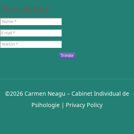
Newsletter
Trimite
©2026
Carmen Neagu – Cabinet Individual de
Psihologie
|
Privacy Policy