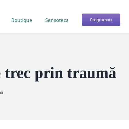
Boutique
Sensoteca
Programari
e trec prin traumă
mă