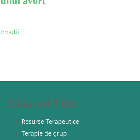
 unui avort
,
Emotii
Link-uri Utile
Resurse Terapeutice
Terapie de grup