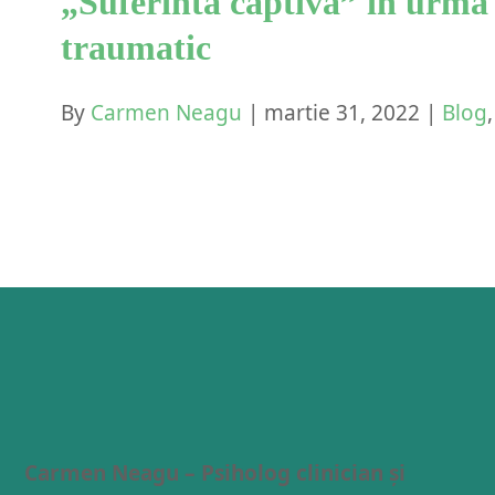
„Suferinta captiva” in urma
traumatic
By
Carmen Neagu
|
martie 31, 2022
|
Blog
Carmen Neagu – Psiholog clinician și