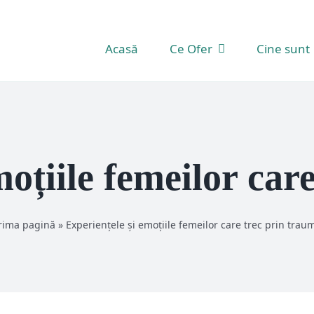
Acasă
Ce Ofer
Cine sunt
moțiile femeilor car
rima pagină
»
Experiențele și emoțiile femeilor care trec prin trau