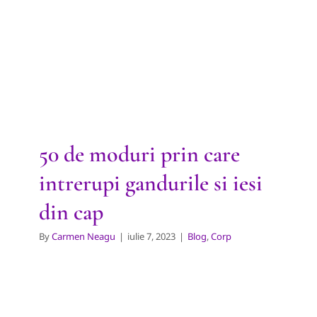
intrerupi gandurile si iesi din
cap
Blog
Corp
50 de moduri prin care
intrerupi gandurile si iesi
din cap
By
Carmen Neagu
|
iulie 7, 2023
|
Blog
,
Corp