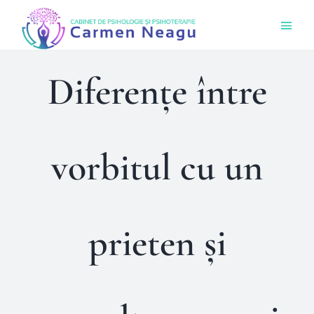
Skip
Togg
to
Navi
content
Acas
Diferențe între
Ce O
vorbitul cu un
Cine 
Bout
prieten și
Sens
Prog