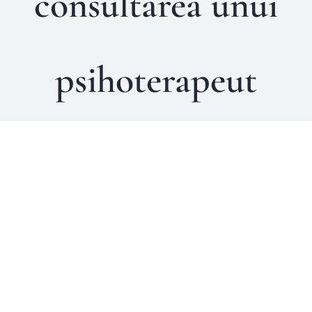
consultarea unui
psihoterapeut
Cum sa Alegi intre a Vorbi
cu un Prieten si a Consulta
un Psihoterapeut: Ghidul tau
pentru Ingrijirea Emotionala
Comportamente