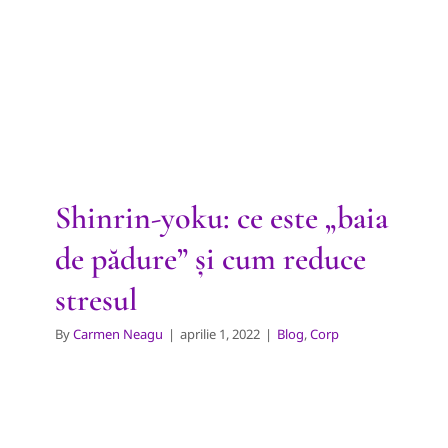
Shinrin-yoku: ce este „baia de
pădure” și cum reduce stresul
Blog
Corp
Shinrin-yoku: ce este „baia
de pădure” și cum reduce
stresul
By
Carmen Neagu
|
aprilie 1, 2022
|
Blog
,
Corp