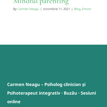
Mindful parenting
By
Carmen Neagu
|
octombrie 11, 2021
|
Blog
,
Emotii
Carmen Neagu – Psiholog clinician și
Psihoterapeut integrativ · Buzău · Sesiuni
online