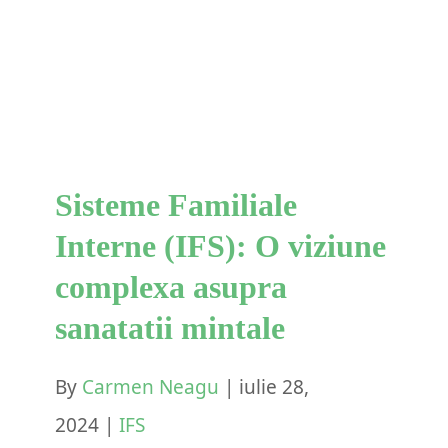
(IFS): O viziune complexa
asupra sanatatii mintale
IFS
Sisteme Familiale
Interne (IFS): O viziune
complexa asupra
sanatatii mintale
By
Carmen Neagu
|
iulie 28,
2024
|
IFS