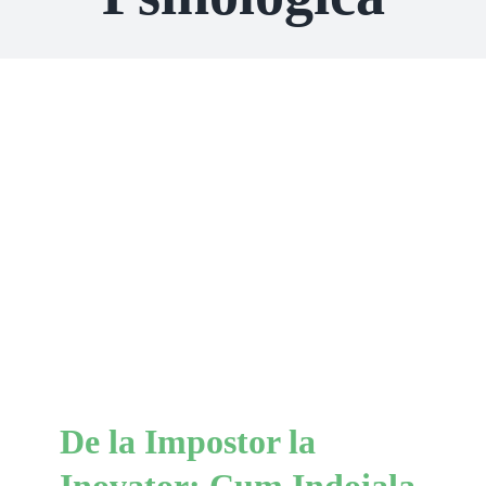
De la Impostor la Inovator:
Cum Indoiala de Sine
Poate Transforma Terapia
Scheme Cognitive
De la Impostor la
Inovator: Cum Indoiala