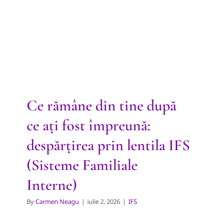
ați fost împreună: despărțirea
prin lentila IFS (Sisteme
Familiale Interne)
IFS
Ce rămâne din tine după
ce ați fost împreună:
despărțirea prin lentila IFS
(Sisteme Familiale
Interne)
By
Carmen Neagu
|
iulie 2, 2026
|
IFS