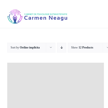
Skip
to
content
Sort by
Ordine implicita
Show
12 Products