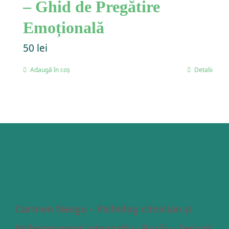
– Ghid de Pregătire
Emoțională
50
lei
Adaugă în coș
Detalii
Carmen Neagu – Psiholog clinician și
Psihoterapeut integrativ · Buzău · Sesiuni