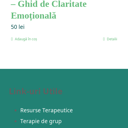
– Ghid de Claritate
Emoțională
50
lei
Adaugă în coș
Detalii
Link-uri Utile
Resurse Terapeutice
Terapie de grup