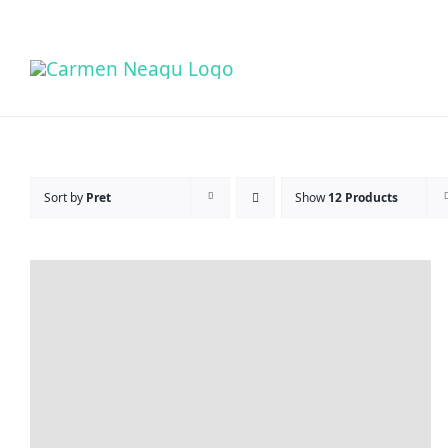
Skip
to
content
Sort by
Pret
Show
12 Products